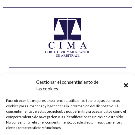
Corte Civil y Mercantil de Arbitraje
Gestionar el consentimiento de
las cookies
Calle Jorge Juan, nº8, 2ª planta
28001 – Madrid
Para ofrecer las mejores experiencias, utilizamos tecnologías como las
cookies para almacenar y/o acceder a la información del dispositivo. El
Contacto
consentimiento de estas tecnologías nos permitirá procesar datos como el
comportamiento de navegación o las identificaciones únicas en este sitio.
No consentir o retirar el consentimiento, puede afectar negativamente a
+34 914 31 76 90
ciertas características y funciones.
cima@cima-arbitraje.com