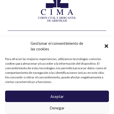
Corte Civil y Mercantil de Arbitraje
Gestionar el consentimiento de
las cookies
Calle Jorge Juan, nº8, 2ª planta
28001 – Madrid
Para ofrecer las mejores experiencias, utilizamos tecnologías como las
cookies para almacenar y/o acceder a la información del dispositivo. El
Contacto
consentimiento de estas tecnologías nos permitirá procesar datos como el
comportamiento de navegación o las identificaciones únicas en este sitio.
No consentir o retirar el consentimiento, puede afectar negativamente a
+34 914 31 76 90
ciertas características y funciones.
cima@cima-arbitraje.com
Aceptar
La corte
Denegar