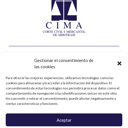
Corte Civil y Mercantil de Arbitraje
Gestionar el consentimiento de
las cookies
Calle Jorge Juan, nº8, 2ª planta
28001 – Madrid
Para ofrecer las mejores experiencias, utilizamos tecnologías como las
cookies para almacenar y/o acceder a la información del dispositivo. El
Contacto
consentimiento de estas tecnologías nos permitirá procesar datos como el
comportamiento de navegación o las identificaciones únicas en este sitio.
No consentir o retirar el consentimiento, puede afectar negativamente a
+34 914 31 76 90
ciertas características y funciones.
cima@cima-arbitraje.com
Aceptar