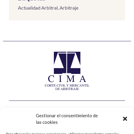
Actualidad Arbitral
,
Arbitraje
Corte Civil y Mercantil de Arbitraje
Gestionar el consentimiento de
las cookies
Calle Jorge Juan, nº8, 2ª planta
Para ofrecer las mejores experiencias, utilizamos tecnologías como las