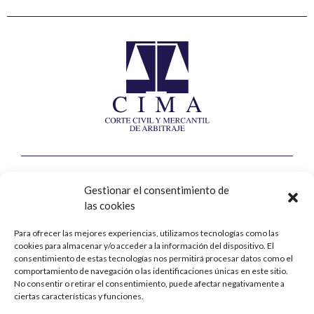
Corte Civil y Mercantil de Arbitraje
Gestionar el consentimiento de
las cookies
Calle Jorge Juan, nº8, 2ª planta
28001 – Madrid
Para ofrecer las mejores experiencias, utilizamos tecnologías como las
cookies para almacenar y/o acceder a la información del dispositivo. El
Contacto
consentimiento de estas tecnologías nos permitirá procesar datos como el
comportamiento de navegación o las identificaciones únicas en este sitio.
No consentir o retirar el consentimiento, puede afectar negativamente a
+34 914 31 76 90
ciertas características y funciones.
cima@cima-arbitraje.com